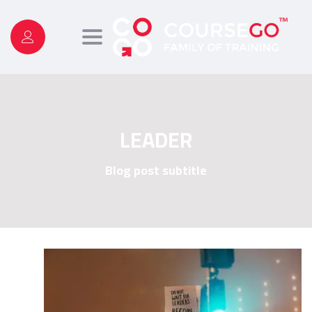
Toggle
navigation
LEADER
Blog post subtitle