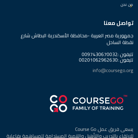
من نحن
تواصل معنا
جمهورية مصر العربية -محافظة الأسكندرية البطاش شارع
نقطة الساحل
تليفون :0097430670032
تليفون :00201062962630
info@coursego.org
يسعى فريق عمل Course Go
للإرتقاء بالتدريب والتأهيل والتنمية المستدامة للمساهمة بفاعلية