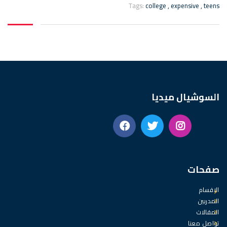
Tags:
college
,
expensive
,
teens
السوشيال ميديا
صفحات
الاقسام
المدربين
المقالات
تواصل معنا