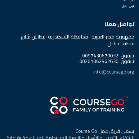
من نحن
تواصل معنا
جمهورية مصر العربية -محافظة الأسكندرية البطاش شارع
نقطة الساحل
تليفون :0097430670032
تليفون :00201062962630
info@coursego.org
يسعى فريق عمل Course Go
للإرتقاء بالتدريب والتأهيل والتنمية المستدامة للمساهمة بفاعلية