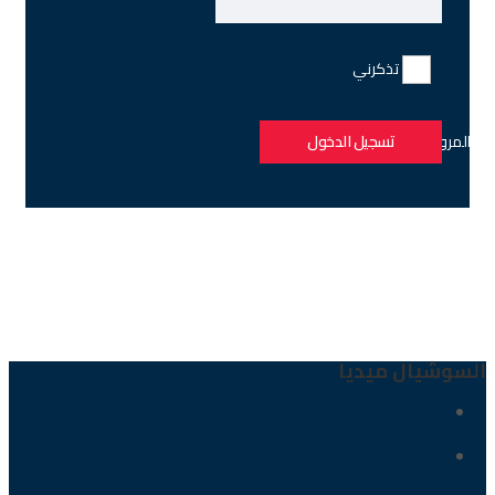
تذكرني
مة المرور المفقودة
تسجيل الدخول
السوشيال ميديا