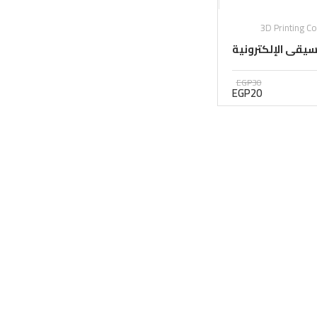
3D Printing C
يقى الإلكترونية
EGP30
EGP20