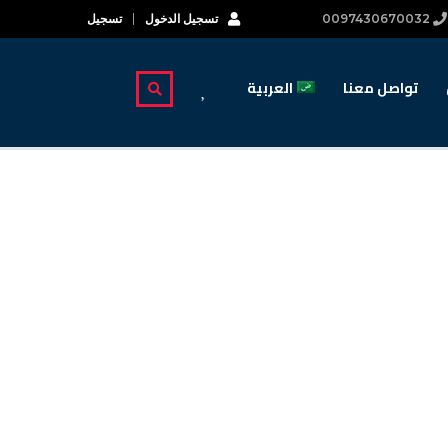
0097430670032
تسجيل الدخول
تسجيل
تواصل معنا
العربية