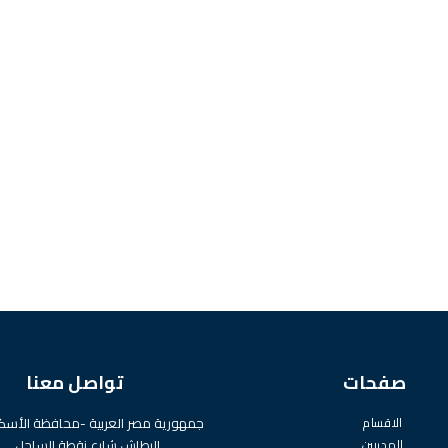
صفحات
تواصل معنا
الاقسام
جمهورية مصر العربية -محافظة الأسكن
المدربين
البطاش شارع نقطة الساحل