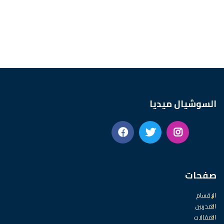
السوشيال ميديا
صفحات
الاقسام
المدربين
المقالات