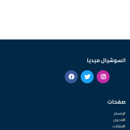
السوشيال ميديا
صفحات
الاقسام
المدربين
المقالات