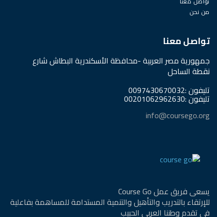
تواصل معنا
من نحن
تواصل معنا
جمهورية مصر العربية -محافظة الأسكندرية البطاش شارع
نقطة الساحل
تليفون :0097430670032
تليفون :00201062962630
info@coursego.org
يسعى فريق عمل Course Go
للإرتقاء بالتدريب والتأهيل والتنمية المستدامة للمساهمة بفاعلية
في تقدم وطننا العربي الحبيب